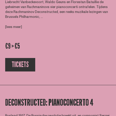
Liebrecht Vanbeckevoort, Waldo Geuns en Florestan Bataillie de
geheimen van Rachmaninovs vier pianoconcerti ontrafelen. Tijdens
deze Rachmaninov Deconstructed, een reeks muzikale lezingen van
Brussels Philharmonic, ...
[lees meer]
€9 > €5
TICKETS
DECONSTRUCTED: PIANOCONCERTO 4
Rusland 1917. De Russische revolutie breekt uit, en componist Sergei