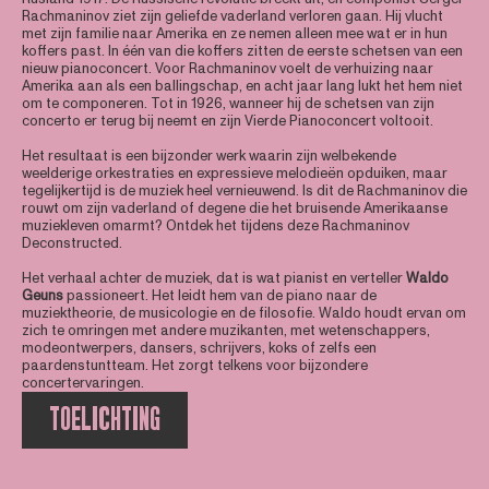
Rachmaninov ziet zijn geliefde vaderland verloren gaan. Hij vlucht
met zijn familie naar Amerika en ze nemen alleen mee wat er in hun
koffers past. In één van die koffers zitten de eerste schetsen van een
nieuw pianoconcert. Voor Rachmaninov voelt de verhuizing naar
Amerika aan als een ballingschap, en acht jaar lang lukt het hem niet
om te componeren. Tot in 1926, wanneer hij de schetsen van zijn
concerto er terug bij neemt en zijn Vierde Pianoconcert voltooit.
Het resultaat is een bijzonder werk waarin zijn welbekende
weelderige orkestraties en expressieve melodieën opduiken, maar
tegelijkertijd is de muziek heel vernieuwend. Is dit de Rachmaninov die
rouwt om zijn vaderland of degene die het bruisende Amerikaanse
muziekleven omarmt? Ontdek het tijdens deze Rachmaninov
Deconstructed.
Het verhaal achter de muziek, dat is wat pianist en verteller
Waldo
Geuns
passioneert. Het leidt hem van de piano naar de
muziektheorie, de musicologie en de filosofie. Waldo houdt ervan om
zich te omringen met andere muzikanten, met wetenschappers,
modeontwerpers, dansers, schrijvers, koks of zelfs een
paardenstuntteam. Het zorgt telkens voor bijzondere
concertervaringen.
TOELICHTING